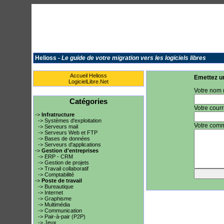
Helioss -
Le guide de votre migration vers les logiciels libres
Accueil Helioss
Emettez un
LogicielLibre.Net
Votre nom (
Catégories
Votre courri
->
Infratructure
-> Systèmes d'exploitation
Votre comm
-> Serveurs mail
-> Serveurs Web et FTP
-> Bases de données
-> Serveurs d'applications
->
Gestion d'entreprises
-> ERP - CRM
-> Gestion de projets
-> Travail collaboratif
-> Comptabilité
->
Poste de travail
-> Bureautique
-> Internet
-> Graphisme
-> Multimédia
-> Communication
-> Pair-à-pair (P2P)
-> Jeux