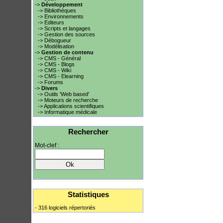
->
Développement
-> Bibliothèques
-> Environnements
-> Editeurs
-> Scripts et langages
-> Gestion des sources
-> Débogueur
-> Modélisation
->
Gestion de contenu
-> CMS - Général
-> CMS - Blogs
-> CMS - Wiki
-> CMS - Elearning
-> Forums
->
Divers
-> Outils 'Web based'
-> Moteurs de recherche
-> Applications scientifiques
-> Informatique médicale
Rechercher
Mot-clef :
Statistiques
- 316 logiciels répertoriés